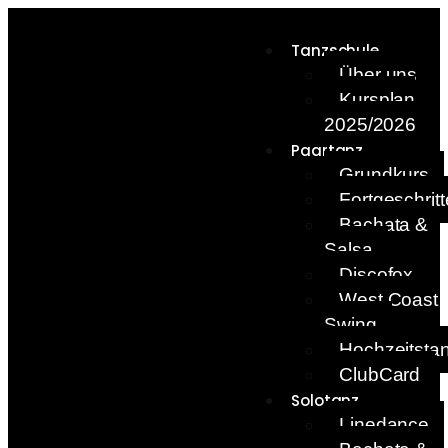
Tanzschule
Über uns
Kursplan
2025/2026
Paartanz
Grundkurs
Fortgeschrit
Bachata &
Salsa
Discofox
West Coast
Swing
Hochzeitsta
ClubCard
Solotanz
Linedance