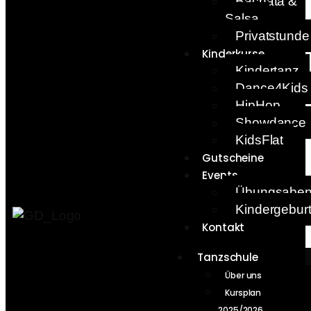
Bachata &
Salsa
Privatstunde
Kinderkurse
Kindertanz
Dance4Kids
HipHop
Showdance
KidsFlat
Gutscheine
Events
Übungsabe
Kindergebur
Kontakt
Tanzschule
Über uns
Kursplan
2025/2026