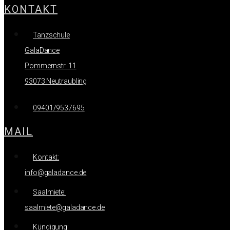
KONTAKT
Tanzschule
GalaDance
Pommernstr. 11
93073 Neutraubling
09401/9537695
MAIL
Kontakt:
info@galadance.de
Saalmiete:
saalmiete@galadance.de
Kündigung: