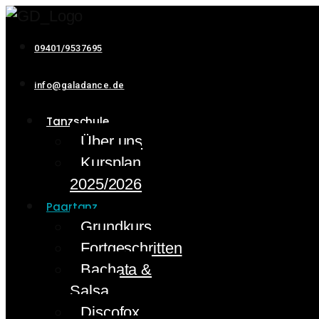
09401/9537695
info@galadance.de
Tanzschule
Über uns
Kursplan
2025/2026
Paartanz
Grundkurs
Fortgeschritten
Bachata &
Salsa
Discofox