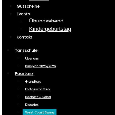
Gutscheine
Events
Übungsabend
Kindergeburtstag
Kontakt
Tanzschule
Über uns
Kursplan 2025/2026
Paartanz
Grundkurs
Fortgeschritten
Bachata & Salsa
Discofox
West Coast Swing