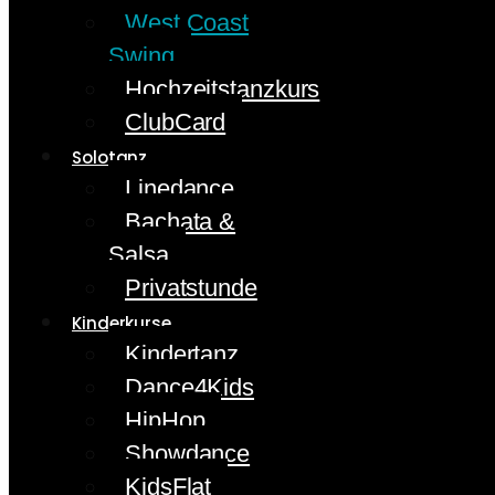
West Coast
Swing
Hochzeitstanzkurs
ClubCard
Solotanz
Linedance
Bachata &
Salsa
Privatstunde
Kinderkurse
Kindertanz
Dance4Kids
HipHop
Showdance
KidsFlat