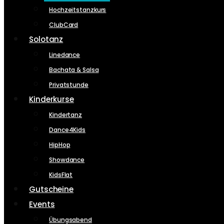
Hochzeitstanzkurs
ClubCard
Solotanz
Linedance
Bachata & Salsa
Privatstunde
Kinderkurse
Kindertanz
Dance4Kids
HipHop
Showdance
KidsFlat
Gutscheine
Events
Übungsabend