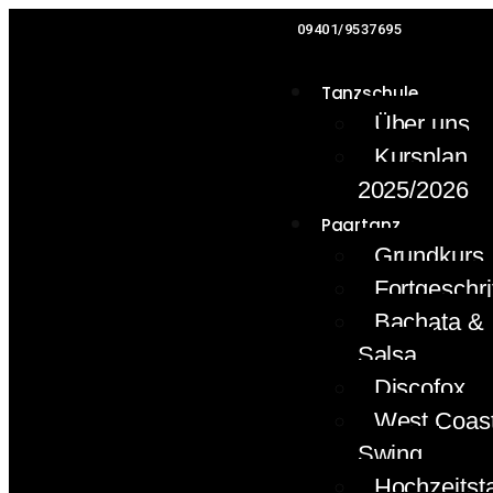
09401/9537695
Tanzschule
Über uns
Kursplan
2025/2026
Paartanz
Grundkurs
Fortgeschri
Bachata &
Salsa
Discofox
West Coas
Swing
Hochzeitst