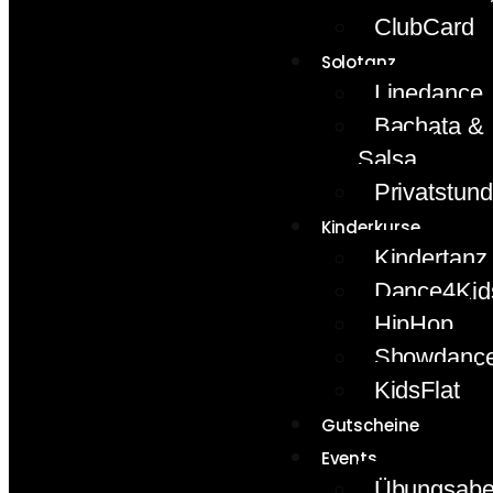
ClubCard
Solotanz
Linedance
Bachata &
Salsa
Privatstun
Kinderkurse
Kindertanz
Dance4Kid
HipHop
Showdanc
KidsFlat
Gutscheine
Events
Übungsab