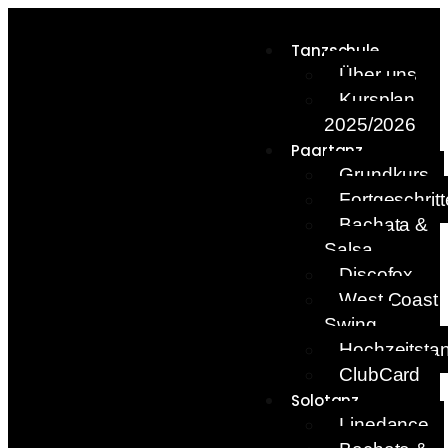
Tanzschule
Über uns
Kursplan
2025/2026
Paartanz
Grundkurs
Fortgeschrit
Bachata &
Salsa
Discofox
West Coast
Swing
Hochzeitsta
ClubCard
Solotanz
Linedance