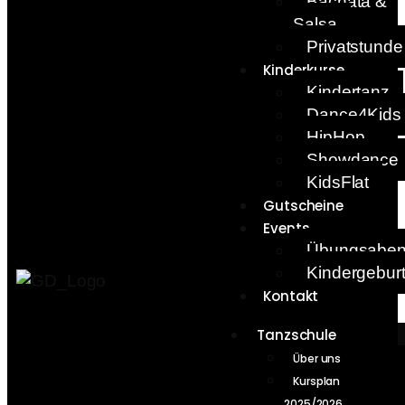
Bachata &
Salsa
Privatstunde
Kinderkurse
Kindertanz
Dance4Kids
HipHop
Showdance
KidsFlat
Gutscheine
Events
Übungsabe
Kindergebur
Kontakt
Tanzschule
Über uns
Kursplan
2025/2026